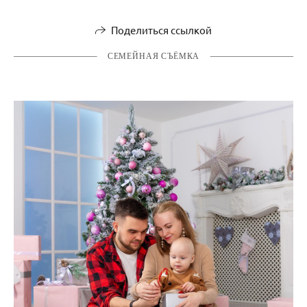
Поделиться ссылкой
СЕМЕЙНАЯ СЪЁМКА