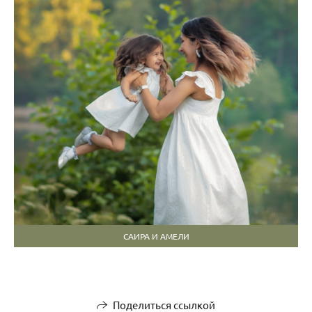
САИРА И АМЕЛИ
Поделиться ссылкой